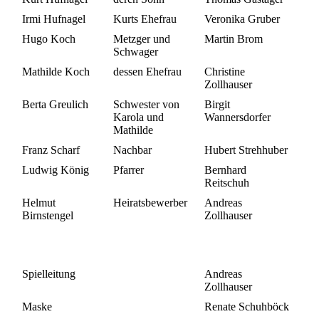
Irmi Hufnagel
Kurts Ehefrau
Veronika Gruber
Hugo Koch
Metzger und
Martin Brom
Schwager
Mathilde Koch
dessen Ehefrau
Christine
Zollhauser
Berta Greulich
Schwester von
Birgit
Karola und
Wannersdorfer
Mathilde
Franz Scharf
Nachbar
Hubert Strehhuber
Ludwig König
Pfarrer
Bernhard
Reitschuh
Helmut
Heiratsbewerber
Andreas
Birnstengel
Zollhauser
Spielleitung
Andreas
Zollhauser
Maske
Renate Schuhböck