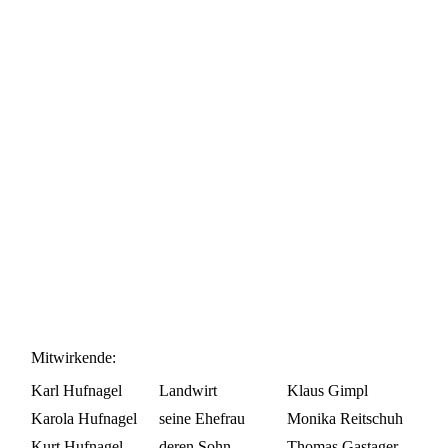
Mitwirkende:
Karl Hufnagel
Landwirt
Klaus Gimpl
Karola Hufnagel
seine Ehefrau
Monika Reitschuh
Kurt Hufnagel
deren Sohn
Thomas Gastager