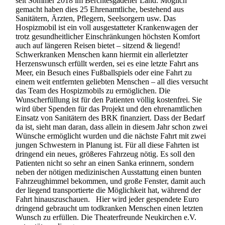
seit Sommer 2018 im Berchtesgadener Land. Möglich
gemacht haben dies 25 Ehrenamtliche, bestehend aus
Sanitätern, Ärzten, Pflegern, Seelsorgern usw. Das
Hospizmobil ist ein voll ausgestatteter Krankenwagen der
trotz gesundheitlicher Einschränkungen höchsten Komfort
auch auf längeren Reisen bietet – sitzend & liegend!
Schwerkranken Menschen kann hiermit ein allerletzter
Herzenswunsch erfüllt werden, sei es eine letzte Fahrt ans
Meer, ein Besuch eines Fußballspiels oder eine Fahrt zu
einem weit entfernten geliebten Menschen – all dies versucht
das Team des Hospizmobils zu ermöglichen. Die
Wunscherfüllung ist für den Patienten völlig kostenfrei. Sie
wird über Spenden für das Projekt und den ehrenamtlichen
Einsatz von Sanitätern des BRK finanziert. Dass der Bedarf
da ist, sieht man daran, dass allein in diesem Jahr schon zwei
Wünsche ermöglicht wurden und die nächste Fahrt mit zwei
jungen Schwestern in Planung ist. Für all diese Fahrten ist
dringend ein neues, größeres Fahrzeug nötig. Es soll den
Patienten nicht so sehr an einen Sanka erinnern, sondern
neben der nötigen medizinischen Ausstattung einen bunten
Fahrzeughimmel bekommen, und große Fenster, damit auch
der liegend transportierte die Möglichkeit hat, während der
Fahrt hinauszuschauen. Hier wird jeder gespendete Euro
dringend gebraucht um todkranken Menschen einen letzten
Wunsch zu erfüllen. Die Theaterfreunde Neukirchen e.V.