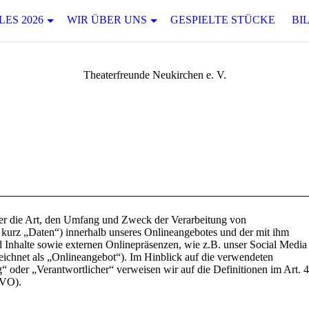
ES 2026
WIR ÜBER UNS
GESPIELTE STÜCKE
BI
Theaterfreunde Neukirchen e. V.
ber die Art, den Umfang und Zweck der Verarbeitung von
kurz „Daten“) innerhalb unseres Onlineangebotes und der mit ihm
Inhalte sowie externen Onlinepräsenzen, wie z.B. unser Social Media
eichnet als „Onlineangebot“). Im Hinblick auf die verwendeten
g“ oder „Verantwortlicher“ verweisen wir auf die Definitionen im Art. 4
GVO).