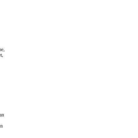
be,
t,
 an
en