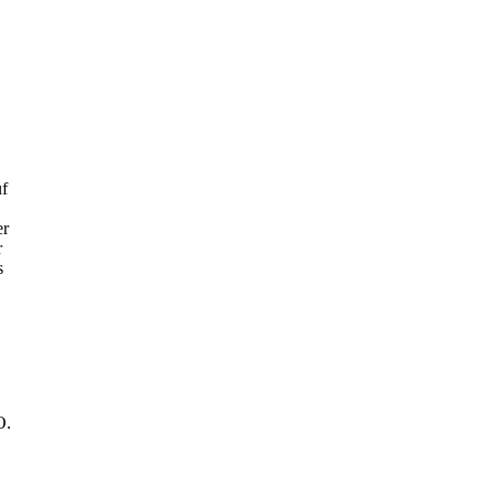
uf
er
r
s
O.