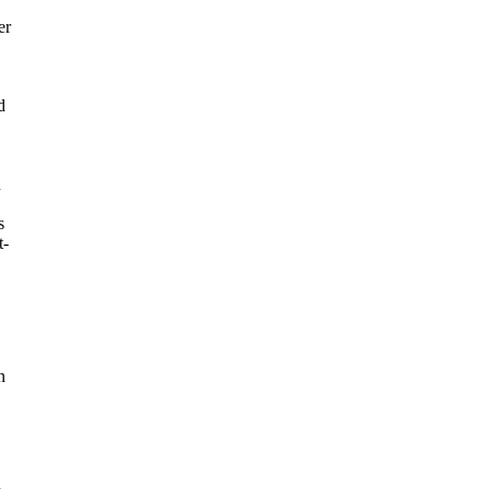
er
d
n
s
t-
n