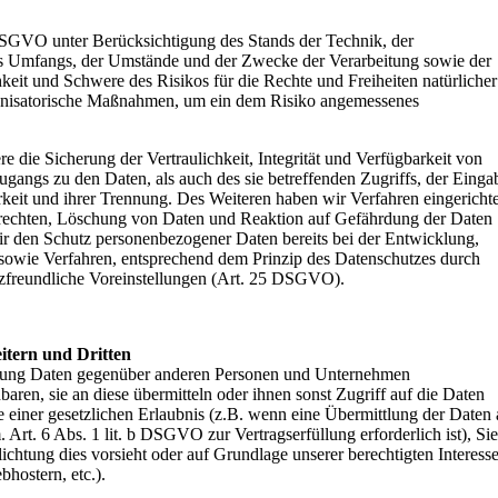
DSGVO unter Berücksichtigung des Stands der Technik, der
es Umfangs, der Umstände und der Zwecke der Verarbeitung sowie der
hkeit und Schwere des Risikos für die Rechte und Freiheiten natürlicher
ganisatorische Maßnahmen, um ein dem Risiko angemessenes
die Sicherung der Vertraulichkeit, Integrität und Verfügbarkeit von
gangs zu den Daten, als auch des sie betreffenden Zugriffs, der Einga
keit und ihrer Trennung. Des Weiteren haben wir Verfahren eingerichte
rechten, Löschung von Daten und Reaktion auf Gefährdung der Daten
ir den Schutz personenbezogener Daten bereits bei der Entwicklung,
owie Verfahren, entsprechend dem Prinzip des Datenschutzes durch
tzfreundliche Voreinstellungen (Art. 25 DSGVO).
itern und Dritten
itung Daten gegenüber anderen Personen und Unternehmen
baren, sie an diese übermitteln oder ihnen sonst Zugriff auf die Daten
e einer gesetzlichen Erlaubnis (z.B. wenn eine Übermittlung der Daten
. Art. 6 Abs. 1 lit. b DSGVO zur Vertragserfüllung erforderlich ist), Sie
flichtung dies vorsieht oder auf Grundlage unserer berechtigten Interess
hostern, etc.).