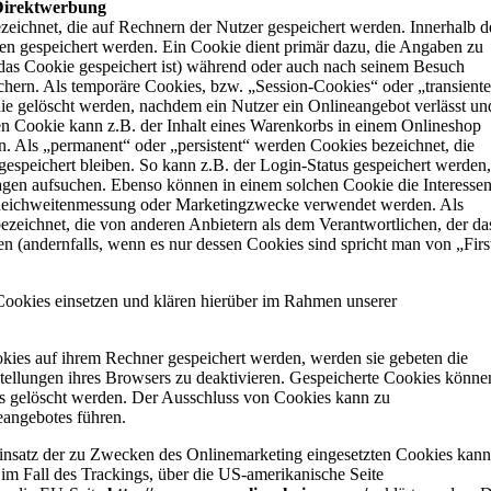
Direktwerbung
eichnet, die auf Rechnern der Nutzer gespeichert werden. Innerhalb d
n gespeichert werden. Ein Cookie dient primär dazu, die Angaben zu
as Cookie gespeichert ist) während oder auch nach seinem Besuch
chern. Als temporäre Cookies, bzw. „Session-Cookies“ oder „transiente
ie gelöscht werden, nachdem ein Nutzer ein Onlineangebot verlässt un
en Cookie kann z.B. der Inhalt eines Warenkorbs in einem Onlineshop
n. Als „permanent“ oder „persistent“ werden Cookies bezeichnet, die
espeichert bleiben. So kann z.B. der Login-Status gespeichert werden,
gen aufsuchen. Ebenso können in einem solchen Cookie die Interesse
r Reichweitenmessung oder Marketingzwecke verwendet werden. Als
zeichnet, die von anderen Anbietern als dem Verantwortlichen, der da
n (andernfalls, wenn es nur dessen Cookies sind spricht man von „Firs
ookies einsetzen und klären hierüber im Rahmen unserer
okies auf ihrem Rechner gespeichert werden, werden sie gebeten die
tellungen ihres Browsers zu deaktivieren. Gespeicherte Cookies könne
s gelöscht werden. Der Ausschluss von Cookies kann zu
eangebotes führen.
insatz der zu Zwecken des Onlinemarketing eingesetzten Cookies kann
m im Fall des Trackings, über die US-amerikanische Seite