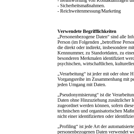
- Beantwortung von Kontaktanfragen u
- Sicherheitsmaßnahmen.
- Reichweitenmessung/Marketing
Verwendete Begrifflichkeiten
„Personenbezogene Daten“ sind alle Inform
Person (im Folgenden „betroffene Person“
die direkt oder indirekt, insbesondere 
Kennnummer, zu Standortdaten, zu eine
besonderen Merkmalen identifiziert werd
psychischen, wirtschaftlichen, kulturelle
„Verarbeitung“ ist jeder mit oder ohne H
Vorgangsreihe im Zusammenhang mit per
jeden Umgang mit Daten.
„Pseudonymisierung“ ist die Verarbeitu
Daten ohne Hinzuziehung zusätzlicher In
zugeordnet werden können, sofern diese
technischen und organisatorischen Maßn
nicht einer identifizierten oder identifi
„Profiling“ ist jede Art der automatisier
personenbezogenen Daten verwendet werd