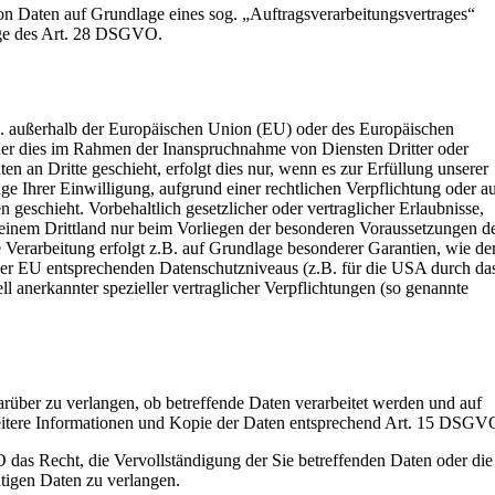
von Daten auf Grundlage eines sog. „Auftragsverarbeitungsvertrages“
age des Art. 28 DSGVO.
.h. außerhalb der Europäischen Union (EU) oder des Europäischen
er dies im Rahmen der Inanspruchnahme von Diensten Dritter oder
n an Dritte geschieht, erfolgt dies nur, wenn es zur Erfüllung unserer
age Ihrer Einwilligung, aufgrund einer rechtlichen Verpflichtung oder a
n geschieht. Vorbehaltlich gesetzlicher oder vertraglicher Erlaubnisse,
n einem Drittland nur beim Vorliegen der besonderen Voraussetzungen d
 Verarbeitung erfolgt z.B. auf Grundlage besonderer Garantien, wie de
s der EU entsprechenden Datenschutzniveaus (z.B. für die USA durch da
ll anerkannter spezieller vertraglicher Verpflichtungen (so genannte
arüber zu verlangen, ob betreffende Daten verarbeitet werden und auf
eitere Informationen und Kopie der Daten entsprechend Art. 15 DSGV
das Recht, die Vervollständigung der Sie betreffenden Daten oder die
htigen Daten zu verlangen.