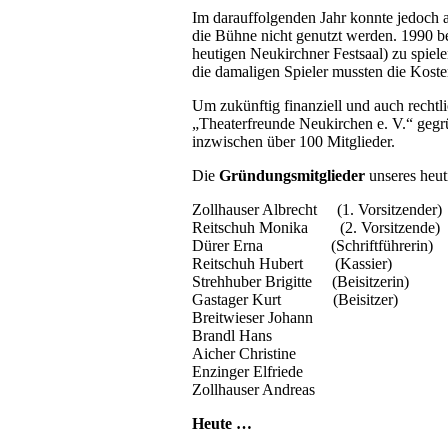
Im darauffolgenden Jahr konnte jedoch 
die Bühne nicht genutzt werden. 1990 b
heutigen Neukirchner Festsaal) zu spiel
die damaligen Spieler mussten die Koste
Um zukünftig finanziell und auch rechtl
„Theaterfreunde Neukirchen e. V.“ gegr
inzwischen über 100 Mitglieder.
Die
Gründungsmitglieder
unseres heu
Zollhauser Albrecht (1. Vorsitzender)
Reitschuh Monika (2. Vorsitzende)
Dürer Erna (Schriftführerin)
Reitschuh Hubert (Kassier)
Strehhuber Brigitte (Beisitzerin)
Gastager Kurt (Beisitzer)
Breitwieser Johann
Brandl Hans
Aicher Christine
Enzinger Elfriede
Zollhauser Andreas
Heute …