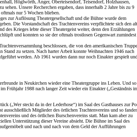
enhall, Höglwörth, Anger, Oberteisendorf, Teisendorf, Holzhausen,
u sehen. Unsere Recherchen ergaben, dass innerhalb 2 Jahre bis zu 9
 oftmals nur 5 Wochen blieben.
 zur Auflösung Theatergesellschaft und die Bühne wurde dem
ben. Die Vorstandschaft des Trachtenvereins verpflichtete sich den al
nd des Krieges lebte dieser Theatergeist weiter, denn den Erzählungen
chlüpft und konnten so sie der oftmals trostlosen Gegenwart zumindest
 Trachtenversammlung beschlossen, die von den amerikanischen Trupp
in Stand zu setzen. Nach harter Arbeit konnte Weihnachten 1946 nach
ufgeführt werden. Ab 1961 wurden dann nur noch Einakter gespielt un
terfreunde in Neukirchen wieder eine Theatergruppe ins Leben. Und so
m Frühjahr 1988 nach langer Zeit wieder ein Einakter („Geständnis i
ück („Wer steckt da in der Lederhose“) im Saal des Gasthauses zur Po
st ausschließlich Mitglieder des örtlichen Trachtenvereins und so fande
tenvereins und des örtlichen Burschenvereins statt. Man kam aber zu
iellen Unterstützung dieser Vereine absieht. Die Bühne im Saal des
ll aufgemöbelt und nach und nach von dem Geld der Aufführungen