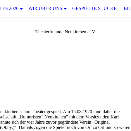
ES 2026
WIR ÜBER UNS
GESPIELTE STÜCKE
BI
Theaterfreunde Neukirchen e. V.
Neukirchen schon Theater gespielt. Am 15.08.1920 fand daher die
llschaft „Humoristen“ Neukirchen" mit dem Vorsitzenden Karl
annte sich der vier Jahre zuvor gegründete Verein „Original
 (Obby.)“. Damals zogen die Spieler noch von Ort zu Ort und so waren