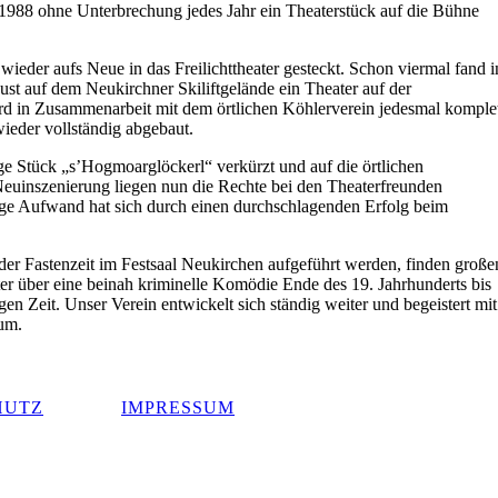
 1988 ohne Unterbrechung jedes Jahr ein Theaterstück auf die Bühne
eder aufs Neue in das Freilichttheater gesteckt. Schon viermal fand i
ust auf dem Neukirchner Skiliftgelände ein Theater auf der
ird in Zusammenarbeit mit dem örtlichen Köhlerverein jedesmal komple
ieder vollständig abgebaut.
ge Stück „s’Hogmoarglöckerl“ verkürzt und auf die örtlichen
euinszenierung liegen nun die Rechte bei den Theaterfreunden
ge Aufwand hat sich durch einen durchschlagenden Erfolg beim
der Fastenzeit im Festsaal Neukirchen aufgeführt werden, finden große
er über eine beinah kriminelle Komödie Ende des 19. Jahrhunderts bis
en Zeit. Unser Verein entwickelt sich ständig weiter und begeistert mit
um.
HUTZ
IMPRESSUM