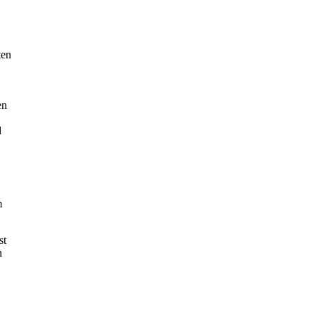
ten
en
d
m
st
n