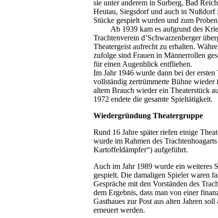
sie unter anderem in Surberg, Bad Reich
Heutau, Siegsdorf und auch in Nußdorf z
Stücke gespielt wurden und zum Proben
Ab 1939 kam es aufgrund des Krieges
Trachtenverein d’Schwarzenberger überge
Theatergeist aufrecht zu erhalten. Währe
zufolge sind Frauen in Männerrollen ges
für einen Augenblick entfliehen.
Im Jahr 1946 wurde dann bei der ersten
vollständig zertrümmerte Bühne wieder 
altem Brauch wieder ein Theaterstück a
1972 endete die gesamte Spieltätigkeit.
Wiedergründung Theatergruppe
Rund 16 Jahre später riefen einige Thea
wurde im Rahmen des Trachtenhoagarts i
Kartoffeldämpfer“) aufgeführt.
Auch im Jahr 1989 wurde ein weiteres St
gespielt. Die damaligen Spieler waren fa
Gespräche mit den Vorständen des Trach
dem Ergebnis, dass man von einer finanz
Gasthaues zur Post aus alten Jahren so
erneuert werden.